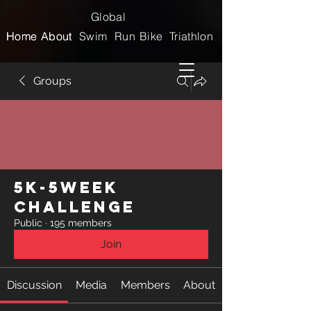
Global
Home
Home
About
About
Swim
Run
Bike
Triathlon
Groups
5k-5week
Challenge
Public
·
195 members
Join
Discussion
Media
Members
About