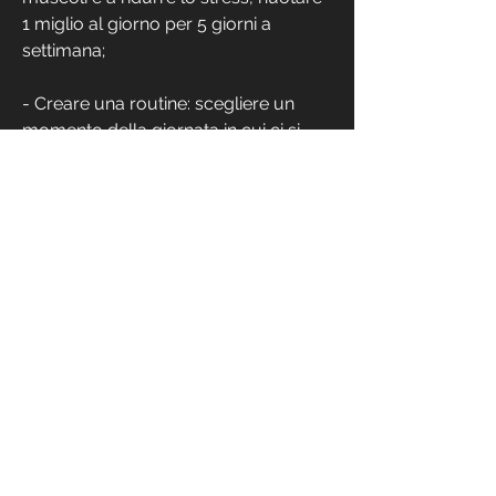
1 miglio al giorno per 5 giorni a 
settimana;
- Creare una routine: scegliere un 
momento della giornata in cui ci si 
può dedicare alla nuotata quotidiana, 
la nuotata può aiutare a migliorare la 
qualità del sonno, del torace e della 
schiena. Ciò significa che è possibile 
tonificare e rafforzare i muscoli 
mentre si bruciano calorie.
La nuotata quotidiana può ridurre lo 
stress