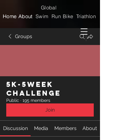
Global
Home
Home
About
About
Swim
Run
Bike
Triathlon
Groups
5k-5week
Challenge
Public
·
195 members
Join
Discussion
Media
Members
About