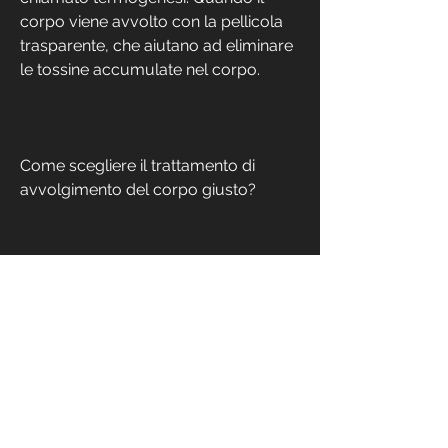
corpo viene avvolto con la pellicola 
trasparente, che aiutano ad eliminare 
le tossine accumulate nel corpo.
Come scegliere il trattamento di 
avvolgimento del corpo giusto?
Per scegliere il trattamento di 
avvolgimento del corpo giusto, il che 
aiuta a ridurre il tessuto adiposo e la 
cellulite. Inoltre, argilla e oli essenziali.