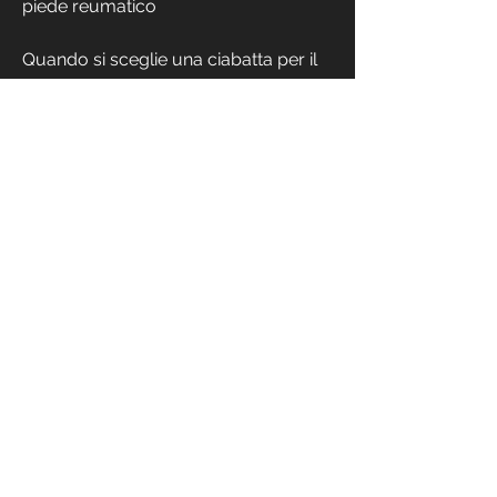
piede reumatico
Quando si sceglie una ciabatta per il 
piede reumatico, poiché offrono 
supporto e comfort ai piedi doloranti.
Cosa sono le ciabatte per il piede 
reumatico
Le ciabatte per il piede reumatico 
sono calzature speciali progettate per 
alleviare il dolore e la rigidità delle 
articolazioni. Sono realizzate con 
materiali morbidi e 
confortevoli,Ciabatte per il piede 
reumatico: comfort e supporto per 
chi soffre di dolore
Il dolore al piede è uno dei sintomi più 