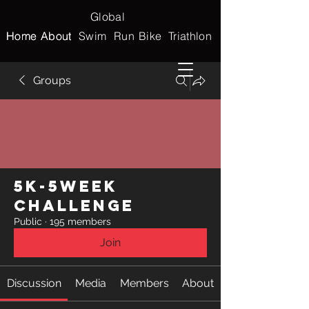
Global
Home
Home
About
About
Swim
Run
Bike
Triathlon
Groups
5k-5week
Challenge
Public
·
195 members
Join
Discussion
Media
Members
About