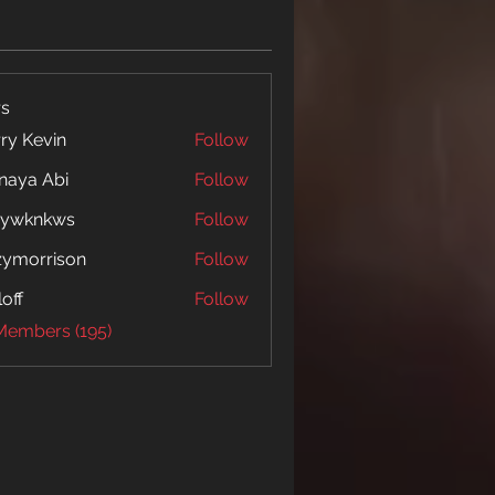
s
ry Kevin
Follow
naya Abi
Follow
 Abi
5ywknkws
Follow
nkws
zymorrison
Follow
rrison
loff
Follow
 Members (195)