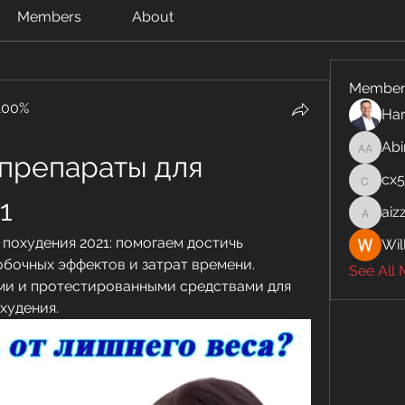
Members
About
Member
100%
Har
Abi
Abinaya
репараты для 
cx
cx5ywk
1
aiz
aizzymo
похудения 2021: помогаем достичь 
Wil
бочных эффектов и затрат времени. 
See All
ми и протестированными средствами для 
худения.