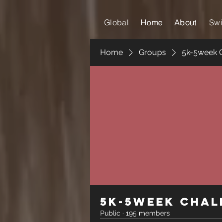
Global
Home
Home
About
About
Sw
Home
Groups
5k-5week 
5k-5week Chal
Public
·
195 members