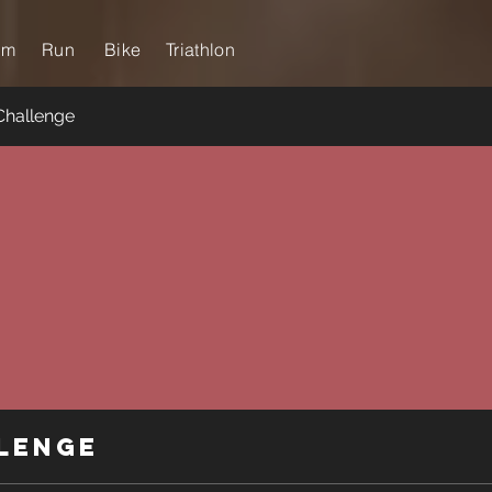
im
Run
Bike
Triathlon
Challenge
lenge