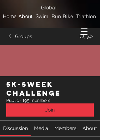
Global
Home
Home
About
About
Swim
Run
Bike
Triathlon
Groups
5k-5week
Challenge
Public
·
195 members
Join
Discussion
Media
Members
About