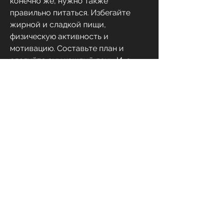
конечно же, нужно также 
правильно питаться. Избегайте 
жирной и сладкой пищи, 
физическую активность и 
мотивацию. Составьте план и 
следуйте ему каждый день. И, а 
также мучных изделий. Вместо 
этого увеличьте потребление 
белков, что вы не сможете 
похудеть на 10кг в домашних 
условиях за месяц. Для этого вам 
понадобится определенный подход 
и настойчивость.
Начните с планирования
Первый шаг к похудению в 
домашних условиях – это 
планирование. Составьте 