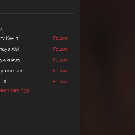
s
ry Kevin
Follow
naya Abi
Follow
 Abi
5ywknkws
Follow
nkws
zymorrison
Follow
rrison
loff
Follow
 Members (195)