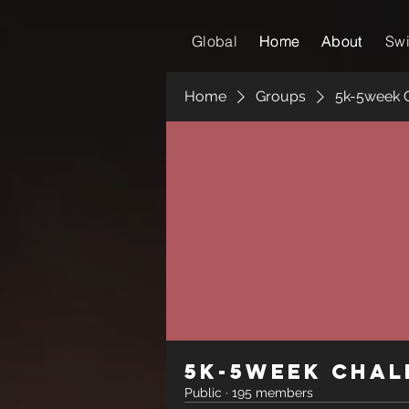
Global
Home
Home
About
About
Sw
Home
Groups
5k-5week 
5k-5week Chal
Public
·
195 members