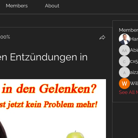
Members
About
Member
100%
Har
Abi
Abinaya
en Entzündungen in 
cx
cx5ywk
aiz
aizzymo
Wil
See All