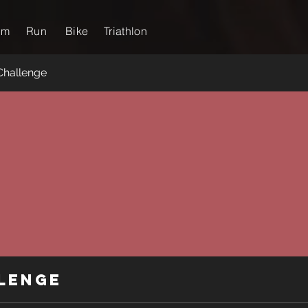
im
Run
Bike
Triathlon
Challenge
lenge