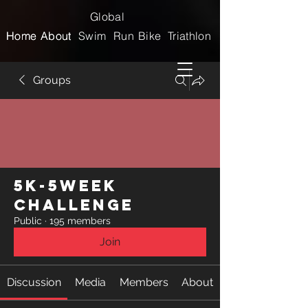
Global
Home
Home
About
About
Swim
Run
Bike
Triathlon
Groups
5k-5week
Challenge
Public
·
195 members
Join
Discussion
Media
Members
About