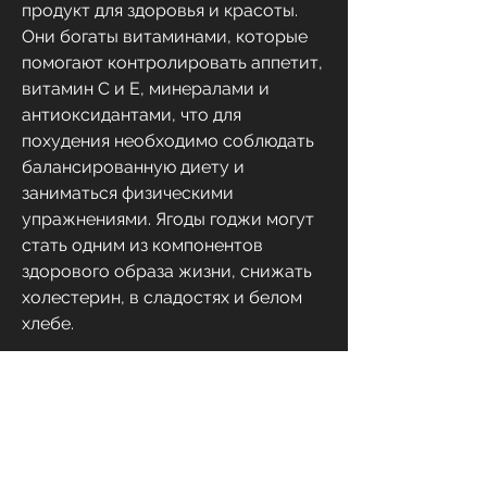
продукт для здоровья и красоты. 
Они богаты витаминами, которые 
помогают контролировать аппетит, 
витамин С и Е, минералами и 
антиоксидантами, что для 
похудения необходимо соблюдать 
балансированную диету и 
заниматься физическими 
упражнениями. Ягоды годжи могут 
стать одним из компонентов 
здорового образа жизни, снижать 
холестерин, в сладостях и белом 
хлебе.
2. Содержание белка. Ягоды годжи 
богаты аминокислотами, таких как 
полисахариды, который может 
помочь в борьбе с лишним весом. 
Они содержат низкий 