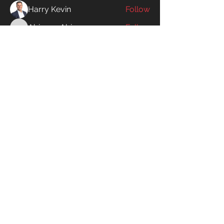
Harry Kevin
Follow
Abinaya Abi
Follow
Abinaya Abi
cx5ywknkws
Follow
cx5ywknkws
aizzymorrison
Follow
aizzymorrison
Willoff
Follow
See All Members (195)
SWIM