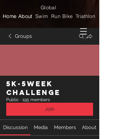
Global
Home
Home
About
About
Swim
Run
Bike
Triathlon
Groups
5k-5week
Challenge
Public
·
195 members
Join
Discussion
Media
Members
About