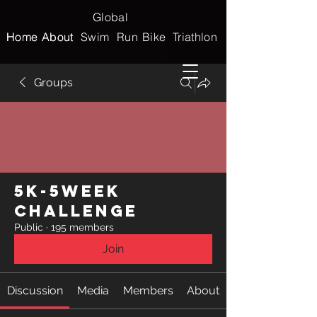
Global
Home
Home
About
About
Swim
Run
Bike
Triathlon
Groups
5k-5week
Challenge
Public
·
195 members
Join
Discussion
Media
Members
About