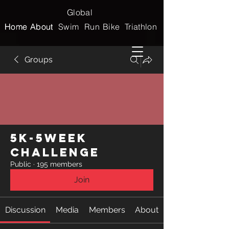
Global
Home
Home
About
About
Swim
Run
Bike
Triathlon
Groups
5k-5week
Challenge
Public
·
195 members
Join
Discussion
Media
Members
About