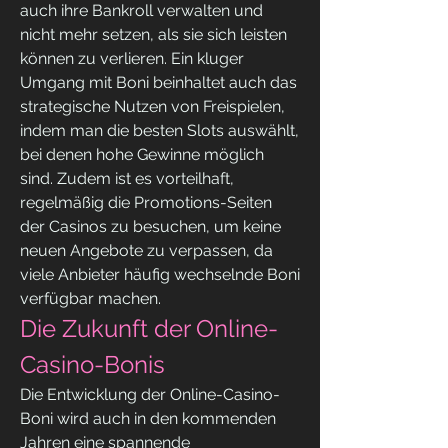
auch ihre Bankroll verwalten und 
nicht mehr setzen, als sie sich leisten 
können zu verlieren. Ein kluger 
Umgang mit Boni beinhaltet auch das 
strategische Nutzen von Freispielen, 
indem man die besten Slots auswählt, 
bei denen hohe Gewinne möglich 
sind. Zudem ist es vorteilhaft, 
regelmäßig die Promotions-Seiten 
der Casinos zu besuchen, um keine 
neuen Angebote zu verpassen, da 
viele Anbieter häufig wechselnde Boni 
verfügbar machen.
Die Zukunft der Online-
Casino-Bonis
Die Entwicklung der Online-Casino-
Boni wird auch in den kommenden 
Jahren eine spannende 