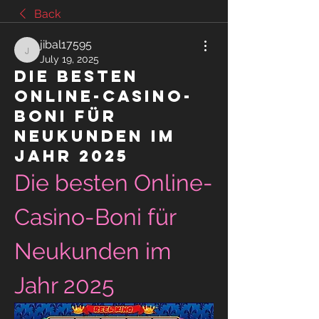
Back
jibal17595
jibal17595
July 19, 2025
Die besten
Online-Casino-
Boni für
Neukunden im
Jahr 2025
Die besten Online-
Casino-Boni für 
Neukunden im 
Jahr 2025