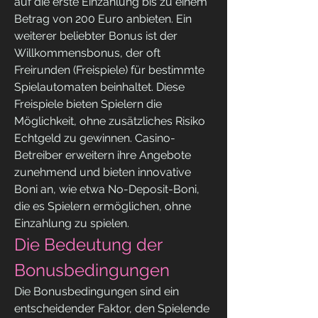
auf die erste Einzahlung bis zu einem 
Betrag von 200 Euro anbieten. Ein 
weiterer beliebter Bonus ist der 
Willkommensbonus, der oft 
Freirunden (Freispiele) für bestimmte 
Spielautomaten beinhaltet. Diese 
Freispiele bieten Spielern die 
Möglichkeit, ohne zusätzliches Risiko 
Echtgeld zu gewinnen. Casino-
Betreiber erweitern ihre Angebote 
zunehmend und bieten innovative 
Boni an, wie etwa No-Deposit-Boni, 
die es Spielern ermöglichen, ohne 
Einzahlung zu spielen.
Die Bedeutung der 
Bonusbedingungen
Die Bonusbedingungen sind ein 
entscheidender Faktor, den Spielende 