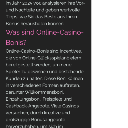
im Jahr 2025 vor, analysieren ihre Vor- 
und Nachteile und geben wertvolle 
Tipps, wie Sie das Beste aus Ihrem 
Bonus herausholen können.
Was sind Online-Casino-
Bonis?
Online-Casino-Bonis sind Incentives, 
die von Online-Glücksspielanbietern 
bereitgestellt werden, um neue 
Spieler zu gewinnen und bestehende 
Kunden zu halten. Diese Boni können 
in verschiedenen Formen auftreten, 
darunter Willkommensboni, 
Einzahlungsboni, Freispiele und 
Cashback-Angebote. Viele Casinos 
versuchen, durch kreative und 
großzügige Bonusangebote 
hervorzuheben, um sich im 