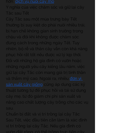
hơn: 
dịch vụ nuôi cấy mô
Ý nghĩa của việc chăm sóc và giữ lại cây 
Tắc sau Tết
Cây Tắc sau một mùa trưng bày Tết 
thường bị suy kiệt do phải nuôi nhiều trái, 
bị hạn chế không gian sinh trưởng trong 
chậu và đôi khi không được chăm sóc 
đúng cách trong những ngày Tết. Tuy 
nhiên, bộ rễ và thân cây vẫn còn khả năng 
phục hồi rất tốt nếu được xử lý kịp thời.
Đối với những hộ gia đình có vườn hoặc 
những người yêu cây kiểng lâu năm, việc 
giữ lại cây Tắc còn mang giá trị tinh thần 
và thẩm mỹ cao. Ngoài ra, nhiều 
đơn vị 
sản xuất cây giống
 cũng áp dụng các kỹ 
thuật tương tự để phục hồi và tái sử dụng 
cây mẹ, từ đó giảm chi phí sản xuất và 
nâng cao chất lượng cây trồng cho các vụ 
sau.
Chuẩn bị đất và vị trí trồng lại cây Tắc
Sau Tết, việc đầu tiên cần làm là xác định 
vị trí trồng lại cây Tắc. Nếu gia đình có 
vườn đất rộng, có thể trồng trực tiếp cây 