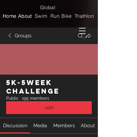
Global
Home
Home
About
About
Swim
Run
Bike
Triathlon
Groups
5k-5week
Challenge
Public
·
195 members
Join
Discussion
Media
Members
About