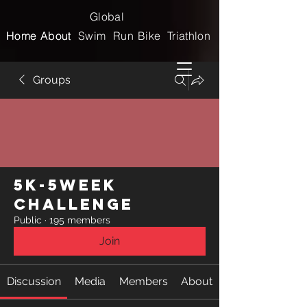
Global
Home
Home
About
About
Swim
Run
Bike
Triathlon
Groups
5k-5week
Challenge
Public
·
195 members
Join
Discussion
Media
Members
About