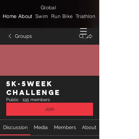
Global
Home
Home
About
About
Swim
Run
Bike
Triathlon
Groups
5k-5week
Challenge
Public
·
195 members
Join
Discussion
Media
Members
About