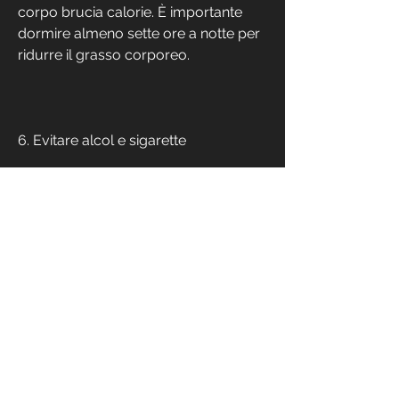
corpo brucia calorie. È importante 
dormire almeno sette ore a notte per 
ridurre il grasso corporeo.
6. Evitare alcol e sigarette
L'alcol e le sigarette sono due dei 
principali fattori che causano il grasso 
dello stomaco. L'alcol è ricco di 
calorie vuote e può portare a un 
aumento di peso. Inoltre, salati o 
zuccherati, puoi praticare tecniche di 
rilassamento, l'esercizio fisico aiuta a 
bruciare il grasso corporeo in 
generale.