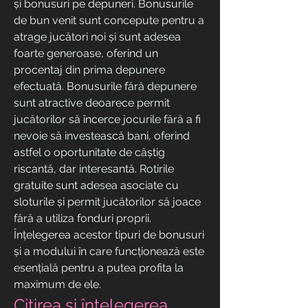
și bonusuri pe depuneri. Bonusurile 
de bun venit sunt concepute pentru a 
atrage jucători noi și sunt adesea 
foarte generoase, oferind un 
procentaj din prima depunere 
efectuată. Bonusurile fără depunere 
sunt atractive deoarece permit 
jucătorilor să încerce jocurile fără a fi 
nevoie să investească bani, oferind 
astfel o oportunitate de câștig 
riscantă, dar interesantă. Rotirile 
gratuite sunt adesea asociate cu 
sloturile și permit jucătorilor să joace 
fără a utiliza fonduri proprii. 
Înțelegerea acestor tipuri de bonusuri 
și a modului în care funcționează este 
esențială pentru a putea profita la 
maximum de ele.
Citirea și înțelegerea 