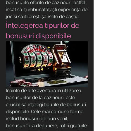
bonusurile oferite de cazinouri, astfel 
încât să îți îmbunătățești experiența de 
joc și să îți crești șansele de câștig.
Înțelegerea tipurilor de 
bonusuri disponibile
Înainte de a te aventura în utilizarea 
bonusurilor de la cazinouri, este 
crucial să înțelegi tipurile de bonusuri 
disponibile. Cele mai comune forme 
includ bonusuri de bun venit, 
bonusuri fără depunere, rotiri gratuite 