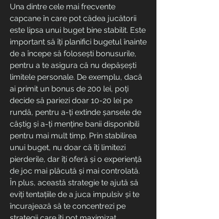
Una dintre cele mai frecvente 
capcane în care pot cădea jucătorii 
este lipsa unui buget bine stabilit. Este 
important să îți planifici bugetul înainte 
de a începe să folosești bonusurile, 
pentru a te asigura că nu depășești 
limitele personale. De exemplu, dacă 
ai primit un bonus de 200 lei, poți 
decide să pariezi doar 10-20 lei pe 
rundă, pentru a-ți extinde șansele de 
câștig și a-ți menține banii disponibili 
pentru mai mult timp. Prin stabilirea 
unui buget, nu doar că îți limitezi 
pierderile, dar îți oferă și o experiență 
de joc mai plăcută și mai controlată. 
În plus, această strategie te ajută să 
eviți tentațiile de a juca impulsiv și te 
încurajează să te concentrezi pe 
strategii care îți pot maximizat 