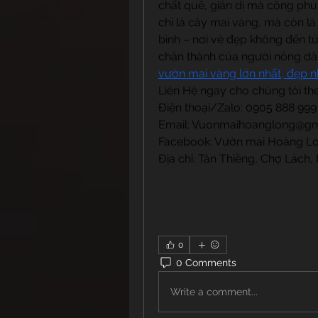
chất quê, giản dị mà công phu
chỉ là cây mai vàng, mà còn là
bình – nơi vẻ đẹp không đến t
chân thành của người nông dân
vườn mai vàng lớn nhất, đẹp n
Liên Hệ ngay cho chúng tôi the
Điện thoại/Zalo: 0905 888 99
Email: 
Vuonmaihoanglong@gm
Facebook: Vườn mai Hoàng L
Địa chỉ: Tân Thiềng, Chợ Lách, 
0
0 Comments
Write a comment...