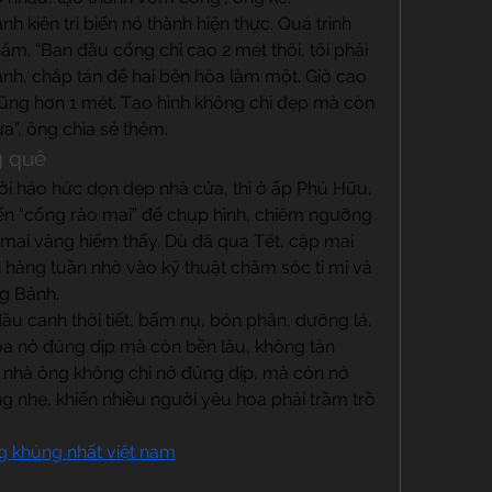
h kiên trì biến nó thành hiện thực. Quá trình 
ăm. “Ban đầu cổng chỉ cao 2 mét thôi, tôi phải 
cành, chắp tán để hai bên hòa làm một. Giờ cao 
cũng hơn 1 mét. Tạo hình không chỉ đẹp mà còn 
a”, ông chia sẻ thêm.
g quê
ời háo hức dọn dẹp nhà cửa, thì ở ấp Phú Hữu, 
đến “cổng rào mai” để chụp hình, chiêm ngưỡng 
mai vàng hiếm thấy. Dù đã qua Tết, cặp mai 
 hàng tuần nhờ vào kỹ thuật chăm sóc tỉ mỉ và 
g Bảnh.
ầu canh thời tiết, bấm nụ, bón phân, dưỡng lá. 
a nở đúng dịp mà còn bền lâu, không tàn 
 nhà ông không chỉ nở đúng dịp, mà còn nở 
g nhẹ, khiến nhiều người yêu hoa phải trầm trồ 
g khủng nhất việt nam