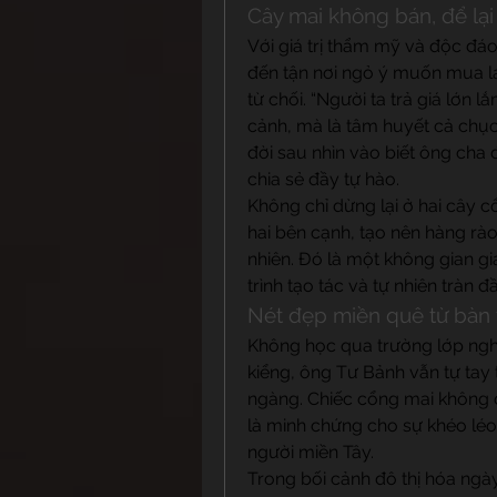
Cây mai không bán, để lại
Với giá trị thẩm mỹ và độc đáo
đến tận nơi ngỏ ý muốn mua lạ
từ chối. “Người ta trả giá lớn l
cảnh, mà là tâm huyết cả chục 
đời sau nhìn vào biết ông cha 
chia sẻ đầy tự hào.
Không chỉ dừng lại ở hai cây c
hai bên cạnh, tạo nên hàng rào
nhiên. Đó là một không gian gi
trình tạo tác và tự nhiên tràn 
Nét đẹp miền quê từ bàn 
Không học qua trường lớp ngh
kiểng, ông Tư Bảnh vẫn tự tay 
ngàng. Chiếc cổng mai không 
là minh chứng cho sự khéo léo,
người miền Tây.
Trong bối cảnh đô thị hóa ng