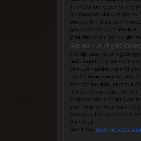
Từ một ý tưởng giản dị, ông Bản
tạo dáng kéo dài suốt gần 10 n
chờ cây lớn rồi tỉa dần, nhân 
gần 6 mét, thân chỗ lớn nhất 
phải chắc chắn, bền với gió mư
Sắc mai rực rỡ giữa đườn
Mỗi dịp xuân về, khi người ngư
nhiều người đã tranh thủ tìm 
và truyền tai nhau về một góc 
vẫn trổ bông vàng rực, kéo dài
kinh nghiệm nhiều năm của ôn
“Cứ đầu tháng chạp là tôi bắt đ
Phải khéo lắm mới giữ được ho
sớm”, ông nói. Hoa mai ở cổng
đều, vàng tươi, cánh mịn, hươn
thán phục.
Xem thêm: 
những cây mai vàn