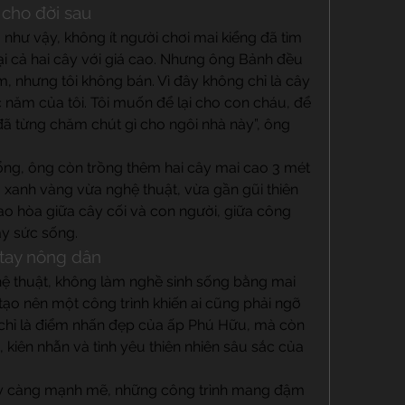
 cho đời sau
 như vậy, không ít người chơi mai kiểng đã tìm 
i cả hai cây với giá cao. Nhưng ông Bảnh đều 
ắm, nhưng tôi không bán. Vì đây không chỉ là cây 
năm của tôi. Tôi muốn để lại cho con cháu, để 
đã từng chăm chút gì cho ngôi nhà này”, ông 
ổng, ông còn trồng thêm hai cây mai cao 3 mét 
 xanh vàng vừa nghệ thuật, vừa gần gũi thiên 
ao hòa giữa cây cối và con người, giữa công 
đầy sức sống.
tay nông dân
ệ thuật, không làm nghề sinh sống bằng mai 
tạo nên một công trình khiến ai cũng phải ngỡ 
chỉ là điểm nhấn đẹp của ấp Phú Hữu, mà còn 
 kiên nhẫn và tình yêu thiên nhiên sâu sắc của 
ày càng mạnh mẽ, những công trình mang đậm 