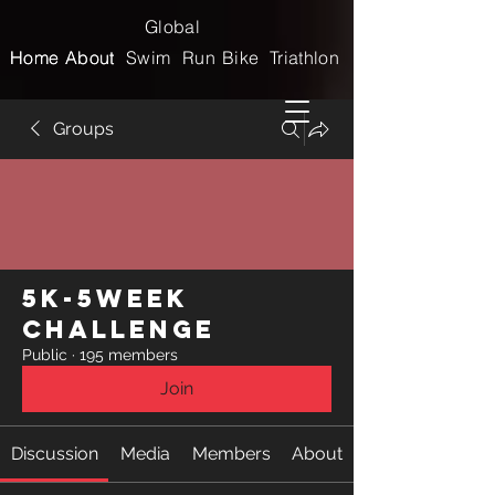
Global
Home
Home
About
About
Swim
Run
Bike
Triathlon
Groups
5k-5week
Challenge
Public
·
195 members
Join
Discussion
Media
Members
About