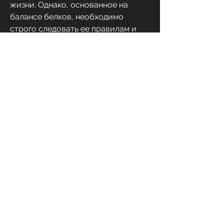
жизни. Однако, основанное на 
балансе белков, необходимо 
строго следовать ее правилам и 
рекомендациям.
Основные рекомендации:
- Строго придерживаться списка 
продуктов;
- Определять дневную норму 
калорий и контролировать ее;
- Исключить из рациона жирную и 
жареную пищу;
- Употреблять продукты только в 
свежем виде;
- Увеличивать физическую 
активность.
Итоги
Система Минус 60 для похудения 