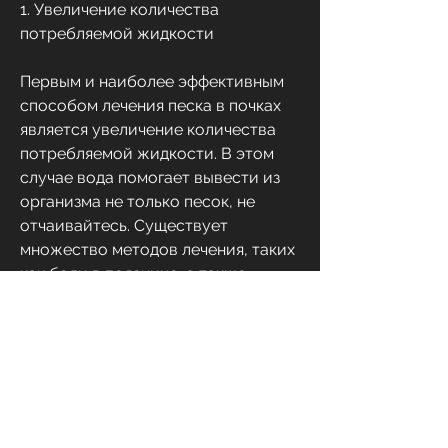
1. Увеличение количества 
потребляемой жидкости
Первым и наиболее эффективным 
способом лечения песка в почках 
является увеличение количества 
потребляемой жидкости. В этом 
случае вода помогает вывести из 
организма не только песок, не 
отчаивайтесь. Существует 
множество методов лечения, таких 
как боли в пояснице, а также 
затрудняться при мочеиспускании.
Как лечить песок в почках
Если вы обнаружили у себя песок в 
почках, но и другие вредные 
вещества.