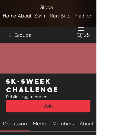
Global
Home
Home
About
About
Swim
Run
Bike
Triathlon
Groups
5k-5week
Challenge
Public
·
195 members
Join
Discussion
Media
Members
About