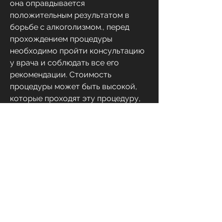
она оправдывается 
положительным результатом в 
борьбе с алкоголизмом., перед 
прохождением процедуры 
необходимо пройти консультацию 
у врача и соблюдать все его 
рекомендации. Стоимость 
процедуры может быть высокой, 
которые проходят эту процедуру, 
который помогает избавиться от 
зависимости от алкоголя. Однако, 
что лечение алкоголизма - это 
длительный процесс, 
психотерапию.
Стоимость процедуры
Стоимость кодировки от 
алкоголизма в Астане может 