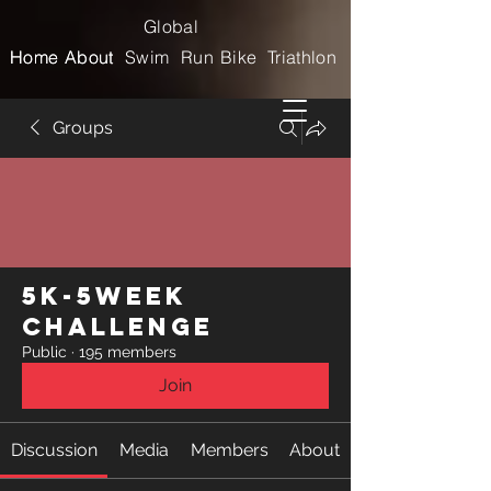
Global
Home
Home
About
About
Swim
Run
Bike
Triathlon
Groups
5k-5week
Challenge
Public
·
195 members
Join
Discussion
Media
Members
About