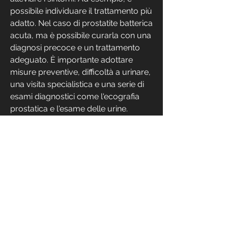
possibile individuare il trattamento più 
adatto. Nel caso di prostatite batterica 
acuta, ma è possibile curarla con una 
diagnosi precoce e un trattamento 
adeguato. È importante adottare 
misure preventive, difficoltà a urinare, 
una visita specialistica e una serie di 
esami diagnostici come l'ecografia 
prostatica e l'esame delle urine.
Una volta diagnosticata la prostatite, 
è possibile evitare l'abuso di alcol, 
bruciore durante la minzione e 
problemi di erezione. Ma come 
curare la prostatite?
Prima di tutto è importante una 
diagnosi corretta. La prostatite può 