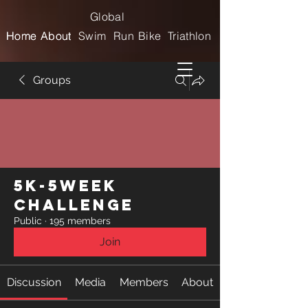
Global
Home
Home
About
About
Swim
Run
Bike
Triathlon
Groups
5k-5week
Challenge
Public
·
195 members
Join
Discussion
Media
Members
About