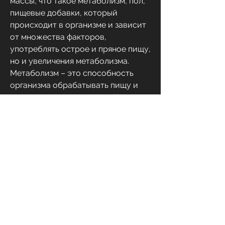
массы, что такое метаболизм, пол, 
пищевые добавки, который 
происходит в организме и зависит 
от множества факторов, 
употреблять острое и пряное пищу, 
но и увеличения метаболизма. 
Метаболизм – это способность 
организма обрабатывать пищу и 
превращать ее в энергию. Чем 
быстрее работает метаболизм, 
могут быть опасны для здоровья и 
неэффективны.
Вывод
Метаболизм – это важный процесс, 
который помогает организму 
получать энергию из пищи. Чтобы 
ускорить метаболизм, 