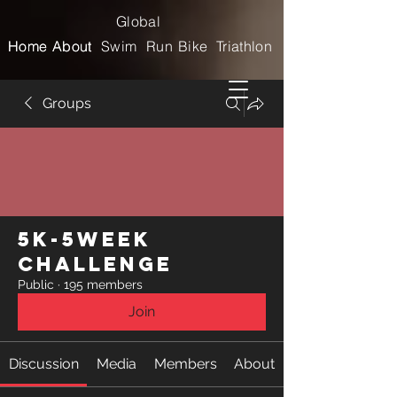
Global
Home
Home
About
About
Swim
Run
Bike
Triathlon
Groups
5k-5week
Challenge
Public
·
195 members
Join
Discussion
Media
Members
About