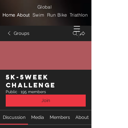
Global
Home
Home
About
About
Swim
Run
Bike
Triathlon
Groups
5k-5week
Challenge
Public
·
195 members
Join
Discussion
Media
Members
About