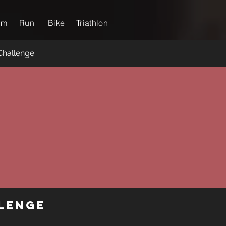
im
Run
Bike
Triathlon
Challenge
lenge