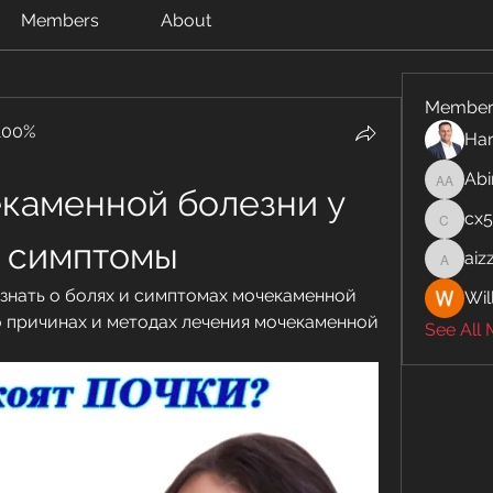
Members
About
Member
100%
Har
Abi
Abinaya
каменной болезни у 
cx
cx5ywk
 симптомы
aiz
aizzymo
знать о болях и симптомах мочекаменной 
Wil
о причинах и методах лечения мочекаменной 
See All