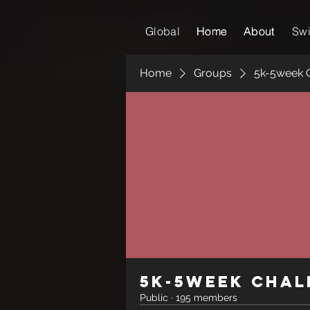
Global
Home
Home
About
About
Sw
Home
Groups
5k-5week 
5k-5week Chal
Public
·
195 members