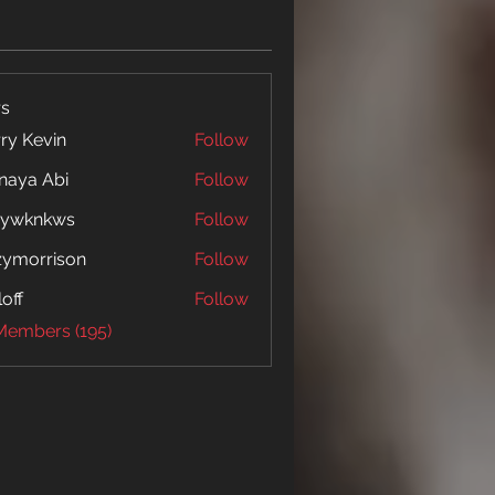
s
ry Kevin
Follow
naya Abi
Follow
 Abi
5ywknkws
Follow
nkws
zymorrison
Follow
rrison
loff
Follow
 Members (195)