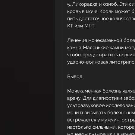
5. Лихорадка и озноб. Эти с
кровь в моче. Кровь может б
пить достаточное количеств
КТ или МРТ.
Лечение мочекаменной болез
камня. Маленькие камни могу
чтобы предотвратить возникн
ударно-волновая литотрипси
Вывод
Мочекаменная болезнь являе
врачу. Для диагностики забо
ультразвуковое исследовани
мочи и вызывать болезненны
встречается у мужчин, остры
настолько сильными, котора
мочевом пузыре или в мочет